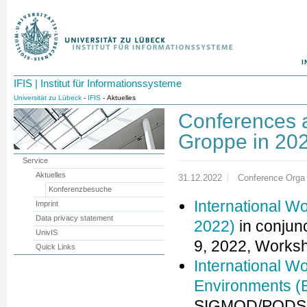
I
IFIS | Institut für Informationssysteme
Universität zu Lübeck
-
IFIS
- Aktuelles
Conferences 
Groppe in 20
Service
Aktuelles
31.12.2022
Conference Orga
Konferenzbesuche
International W
Imprint
Data privacy statement
2022)
in conjun
UnivIS
9, 2022, Works
Quick Links
International W
Environments 
SIGMOD/PODS in