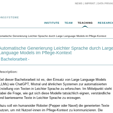
NEWS
|
IMPRINT
|
DATA PRIVA
INSTITUTE
TEAM
TEACHING
RESEARC
tomatische Generierung Leichter Sprache durch Large Language Models im Pflege-Kontext
Automatische Generierung Leichter Sprache durch Larg
Language Models im Pflege-Kontext
- Bachelorarbeit -
Description:
iel dieser Bachelorarbeit ist es, den Einsatz von Large Language Models
(LLMs) wie ChatGPT, Mistral und ähnlichen Systemen zur automatisierten
rstellung von Texten in Leichter Sprache zu erforschen. Im Mittelpunkt steht
abei die Frage, wie gut sich diese Modelle tatsächlich eignen, verständliche
nd barrierearme Texte in Leichter Sprache zu erzeugen.
azu soll ein humanoider Roboter (Pepper oder Navel) die generierten Texte
nutzen, um mit Nutzer/-innen im Pflege-Kontext zu kommunizieren. Die