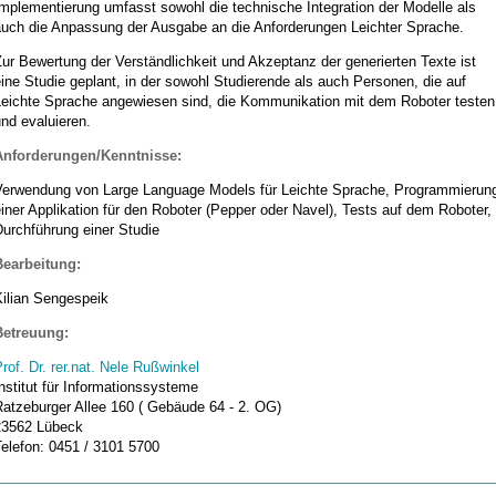
mplementierung umfasst sowohl die technische Integration der Modelle als
auch die Anpassung der Ausgabe an die Anforderungen Leichter Sprache.
ur Bewertung der Verständlichkeit und Akzeptanz der generierten Texte ist
ine Studie geplant, in der sowohl Studierende als auch Personen, die auf
Leichte Sprache angewiesen sind, die Kommunikation mit dem Roboter testen
nd evaluieren.
Anforderungen/Kenntnisse:
Verwendung von Large Language Models für Leichte Sprache, Programmierun
iner Applikation für den Roboter (Pepper oder Navel), Tests auf dem Roboter,
urchführung einer Studie
Bearbeitung:
Kilian Sengespeik
Betreuung:
rof. Dr. rer.nat. Nele Rußwinkel
nstitut für Informationssysteme
Ratzeburger Allee 160 ( Gebäude 64 - 2. OG)
23562 Lübeck
elefon: 0451 / 3101 5700