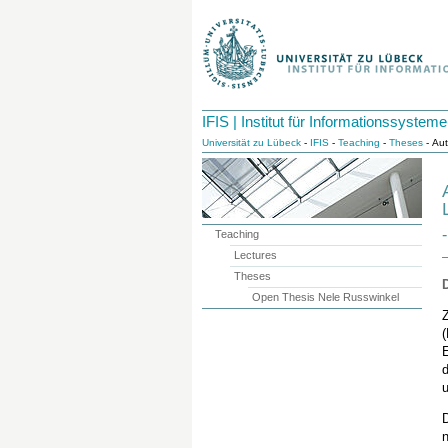
IFIS | Institut für Informationssysteme
Universität zu Lübeck
-
IFIS
-
Teaching
-
Theses
- Au
Teaching
Lectures
Theses
Open Thesis Nele Russwinkel
Z
E
d
u
D