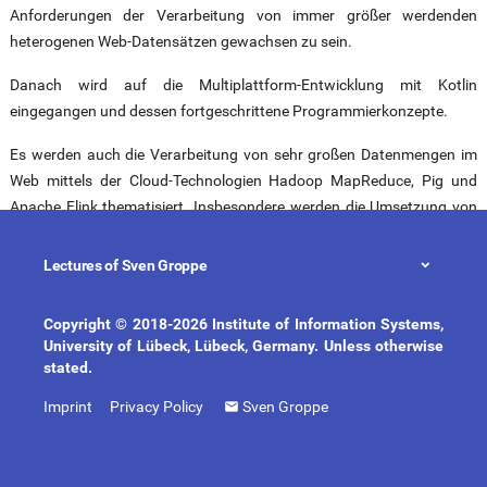
Anforderungen der Verarbeitung von immer größer werdenden
heterogenen Web-Datensätzen gewachsen zu sein.
Danach wird auf die Multiplattform-Entwicklung mit Kotlin
eingegangen und dessen fortgeschrittene Programmierkonzepte.
Es werden auch die Verarbeitung von sehr großen Datenmengen im
Web mittels der Cloud-Technologien Hadoop MapReduce, Pig und
Apache Flink thematisiert. Insbesondere werden die Umsetzung von
relationalen Operatoren in MapReduce behandelt wie auch
Stromverarbeitung und knotenzentrische Programmiermodelle in
Lectures of Sven Groppe
Flink.
Copyright © 2018-2026 Institute of Information Systems,
Kurz wird wird auf die Darstellung von Informationen auf Client-Seite
University of Lübeck, Lübeck, Germany. Unless otherwise
im Web-Browser eingegangen sowie die Programmierung auf der
stated.
Server-Seite am Beispiel von PHP behandelt.
Imprint
Privacy Policy
Sven Groppe
In den Übungen wird das in der Vorlesung erlernte Wissen praktisch
vertieft. Jede Übungseinheit findet direkt am Rechner statt, damit der
Studierende konkrete Probleme mit den besprochenen Technologien