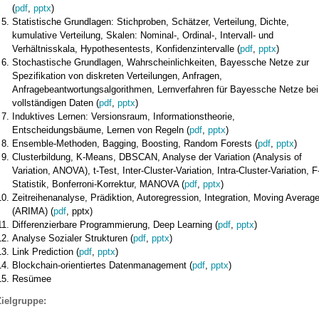
(
pdf
,
pptx
)
Statistische Grundlagen: Stichproben, Schätzer, Verteilung, Dichte,
kumulative Verteilung, Skalen: Nominal-, Ordinal-, Intervall- und
Verhältnisskala, Hypothesentests, Konfidenzintervalle (
pdf
,
pptx
)
Stochastische Grundlagen, Wahrscheinlichkeiten, Bayessche Netze zur
Spezifikation von diskreten Verteilungen, Anfragen,
Anfragebeantwortungsalgorithmen, Lernverfahren für Bayessche Netze bei
vollständigen Daten (
pdf
,
pptx
)
Induktives Lernen: Versionsraum, Informationstheorie,
Entscheidungsbäume, Lernen von Regeln (
pdf
,
pptx
)
Ensemble-Methoden, Bagging, Boosting, Random Forests (
pdf
,
pptx
)
Clusterbildung, K-Means, DBSCAN, Analyse der Variation (Analysis of
Variation, ANOVA), t-Test, Inter-Cluster-Variation, Intra-Cluster-Variation, F
Statistik, Bonferroni-Korrektur, MANOVA (
pdf
,
pptx
)
Zeitreihenanalyse, Prädiktion, Autoregression, Integration, Moving Averag
(ARIMA) (
pdf
, pptx)
Differenzierbare Programmierung, Deep Learning (
pdf
,
pptx
)
Analyse Sozialer Strukturen (
pdf
,
pptx
)
Link Prediction (
pdf
,
pptx
)
Blockchain-orientiertes Datenmanagement (
pdf
,
pptx
)
Resümee
Zielgruppe: