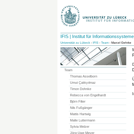
IFIS | Institut für Informationssysteme
Universität zu Lübeck
-
IFIS
-
Team
- Marcel Gehrke
P
Team
Thomas Asselborn
Umut Çalıkyılmaz
Timon Dohnke
I
Rebecca von Engelhardt
Björn Filter
Nils Fußgänger
Mattis Hartwig
Malte Luttermann
Sylvia Melzer
Jörg-Uwe Meyer