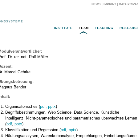
NEWS
|
IMPRINT
|
DATA PRIVA
INSTITUTE
TEAM
TEACHING
RESEARC
Modulverantwortlicher
:
rof. Dr. rer. nat. Ralf Möller
Dozent:
Dr. Marcel Gehrke
Übungsbetreuung
:
Magnus Bender
nhalt:
Organisatorisches (
pdf
,
pptx
)
Begriffsbestimmungen, Web Science, Data Science, Künstliche
Intelligenz, Nicht-parametrisches und parametrisches überwachtes Lernen
(
pdf
,
pptx
)
Klassifikation und Regression (
pdf
,
pptx
)
Häufungsanalysen, Warenkorbanalyse, Empfehlungen, Einbettungsräume